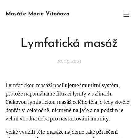
Masáže Marie Vitoňov
á
Lymfatická masáž
20.09.2021
Lymfatickou masáží
posilujeme imunitní systém
,
protože napomáháme filtraci lymfy v uzlinách.
Celkovou
lymfatickou masáž celého těla je tedy skvělé
dopřát si
celoročně,
nicméně
na jaře
a
na podzim
je
velmi vhodná doba
pro nastartování imunity.
Velké využití této masáže najdeme také
při léčení