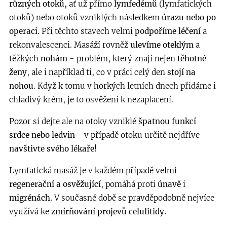
různých otoků,
ať už přímo
lymfedémů
(lymfatických
otoků) nebo otoků vzniklých následkem
úrazu nebo po
operaci
. Při těchto stavech velmi
podpoříme léčení
a
rekonvalescenci. Masáží rovněž
ulevíme oteklým
a
těžkých
nohám
- problém, který znají nejen
těhotné
ženy
, ale i například ti, co v práci celý den
stojí na
nohou
. Když k tomu v horkých letních dnech přidáme i
chladivý krém, je to osvěžení k nezaplacení.
Pozor si dejte ale na otoky vzniklé
špatnou funkcí
srdce nebo ledvin
- v případě otoku určitě nejdříve
navštivte svého lékaře!
Lymfatická masáž je v každém případě velmi
regenerační a osvěžující
, pomáhá proti
únavě
i
migrénách.
V současné době se pravděpodobně nejvíce
využívá ke
zmírňování projevů celulitidy.